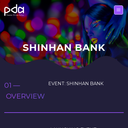
Skip
to
content
SHINHAN BANK
EVENT: SHINHAN BANK
01 —
OVERVIEW